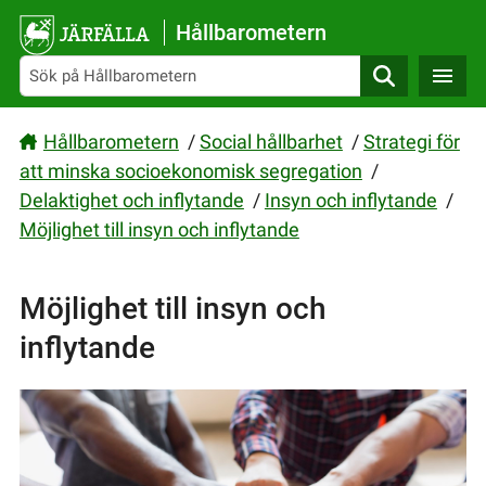
Gå direkt till sidans innehåll
Hållbarometern
Sök
Hållbarometern
/
Social hållbarhet
/
Strategi för
att minska socioekonomisk segregation
/
Delaktighet och inflytande
/
Insyn och inflytande
/
Möjlighet till insyn och inflytande
Möjlighet till insyn och
inflytande