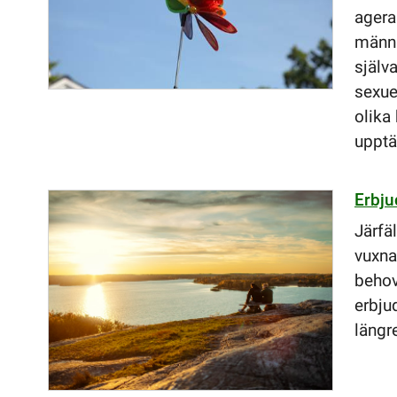
agera
männi
själva
sexue
olika
upptä
Erbju
Järfä
vuxna 
behov
erbju
längre