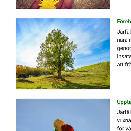
Föreb
Järfä
nära 
genom
insat
att f
Upptä
Järfä
vuxna
för vå