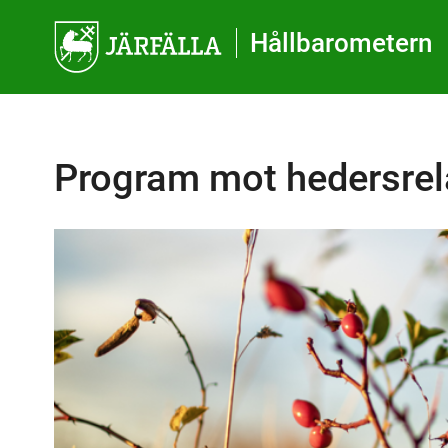
Gå direkt till sidans innehåll
Hållbarometern
Program mot hedersrela