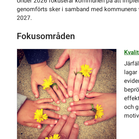
Under 2026 fokuserar kommunen på att implem
genomförts sker i samband med kommunens ve
2027.
Fokusområden
Kvali
Järfä
lagar
evide
beprö
effek
och g
motiv