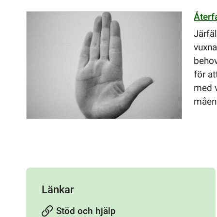
Återf
Järfä
vuxna 
behov
för at
med v
måend
Länkar
Stöd och hjälp