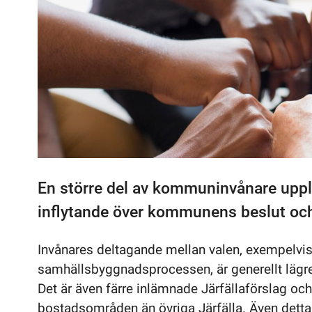
En större del av kommuninvånare upplev
inflytande över kommunens beslut oc
Invånares deltagande mellan valen, exempelvis 
samhällsbyggnadsprocessen, är generellt läg
Det är även färre inlämnade Järfällaförslag oc
bostadsområden än övriga Järfälla. Även detta ka