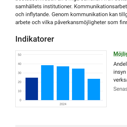
samhällets institutioner. Kommunikationsarbetet
och inflytande. Genom kommunikation kan till
arbete och vilka påverkansmöjligheter som fin
Indikatorer
Möjli
50
Andel
40
insyn
30
verksa
20
Senas
10
0
2024