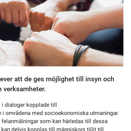
er att de ges möjlighet till insyn och
h verksamheter.
i dialoger kopplade till
re i områdena med socioekonomiska utmaningar.
h felanmälningar som kan härledas till dessa
n delvis kopplas till människors tillit till