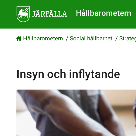
Gå direkt till sidans innehåll
Hållbarometern
Hållbarometern
/
Social hållbarhet
/
Strate
Insyn och inflytande