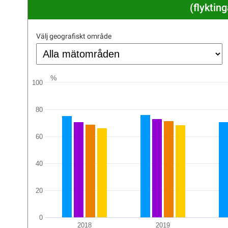
(flyktin
Välj geografiskt område
%
100
80
60
40
20
0
2018
2019