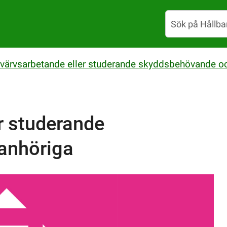
värvsarbetande eller studerande skyddsbehövande o
r studerande
anhöriga