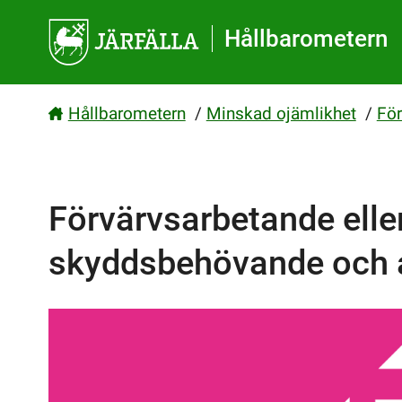
Gå direkt till sidans innehåll
Hållbarometern
Hållbarometern
/
Minskad ojämlikhet
/
För
Förvärvsarbetande elle
skyddsbehövande och 