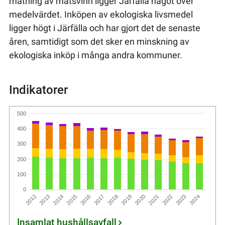
mätning av matsvinn ligger Järfälla något över
medelvärdet. Inköpen av ekologiska livsmedel
ligger högt i Järfälla och har gjort det de senaste
åren, samtidigt som det sker en minskning av
ekologiska inköp i många andra kommuner.
Indikatorer
500
400
300
200
100
0
2017
2023
2016
2022
2015
2021
2014
2020
2013
2019
2012
2018
2024
Insamlat hushållsavfall