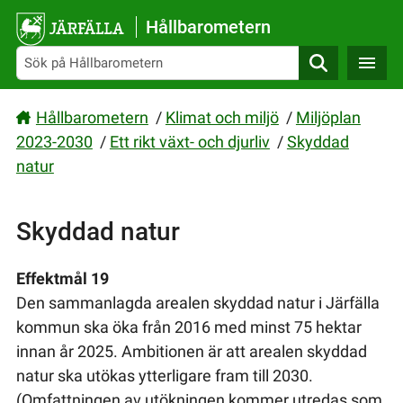
Gå direkt till sidans innehåll
Hållbarometern
Sök
Hållbarometern
/
Klimat och miljö
/
Miljöplan
2023-2030
/
Ett rikt växt- och djurliv
/
Skyddad
natur
Skyddad natur
Effektmål 19
Den sammanlagda arealen skyddad natur i Järfälla
kommun ska öka från 2016 med minst 75 hektar
innan år 2025. Ambitionen är att arealen skyddad
natur ska utökas ytterligare fram till 2030.
(Omfattningen av utökningen kommer utredas som