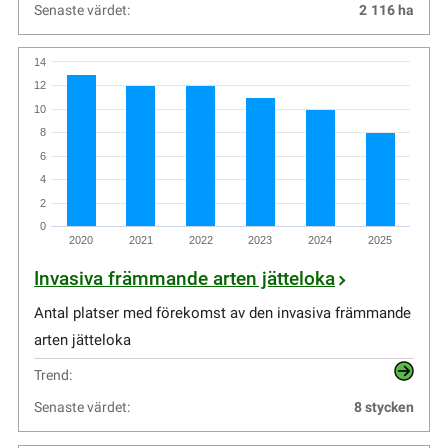
Senaste värdet:
2
116
ha
14
12
10
8
6
4
2
0
2020
2021
2022
2023
2024
2025
Invasiva främmande arten jätteloka
Antal platser med förekomst av den invasiva främmande
arten jätteloka
Trend:
Senaste värdet:
8 stycken