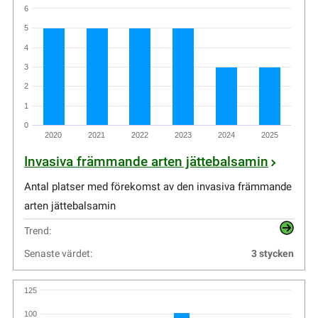
6
5
4
3
2
1
0
2020
2021
2022
2023
2024
2025
Invasiva främmande arten jättebalsamin
Antal platser med förekomst av den invasiva främmande
arten jättebalsamin
Trend:
Senaste värdet:
3 stycken
125
100