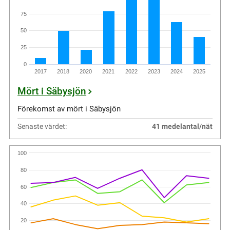
75
50
25
0
2017
2018
2020
2021
2022
2023
2024
2025
Mört i Säbysjön
Förekomst av mört i Säbysjön
Senaste värdet:
41 medelantal/nät
100
80
60
40
20