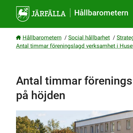
Gå direkt till sidans innehåll
Hållbarometern
Hållbarometern
/
Social hållbarhet
/
Strate
Antal timmar föreningslagd verksamhet i Huse
Antal timmar förenings
på höjden