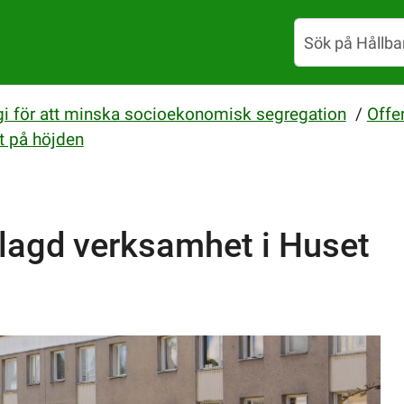
gi för att minska socioekonomisk segregation
/
Offen
t på höjden
lagd verksamhet i Huset