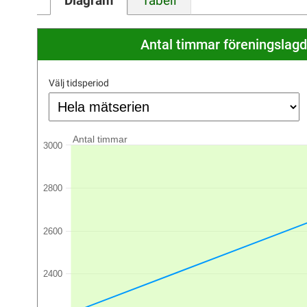
Diagram
Tabell
Antal timmar föreningslagd
Välj tidsperiod
Antal timmar
3000
2800
2600
2400