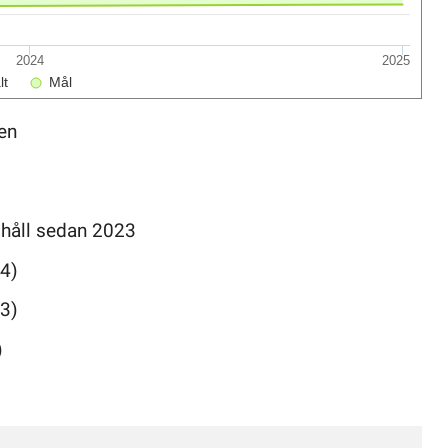
2024
2025
lt
Mål
en
t håll sedan 2023
24)
23)
)