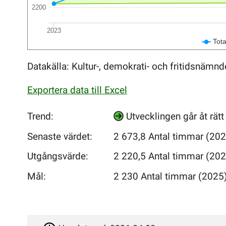
2200
2023
Tota
Datakälla: Kultur-, demokrati- och fritidsnämnd
Exportera data till Excel
Trend:
Utvecklingen går åt rät
Senaste värdet:
2
673
,8 Antal timmar (20
Utgångsvärde:
2
220
,5 Antal timmar (20
Mål:
2
230
Antal timmar (2025