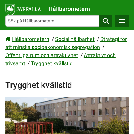
Gå direkt till sidans innehåll
Hållbarometern
Sök
Hållbarometern
/
Social hållbarhet
/
Strategi för
att minska socioekonomisk segregation
/
Offentliga rum och attraktivitet
/
Attraktivt och
trivsamt
/
Trygghet kvällstid
Trygghet kvällstid