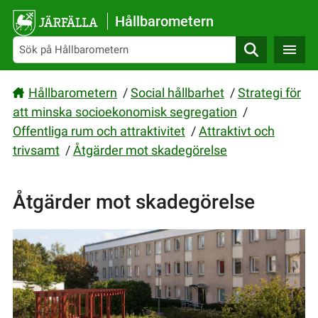
Gå direkt till sidans innehåll
Hållbarometern
Sök
Hållbarometern
/
Social hållbarhet
/
Strategi för
att minska socioekonomisk segregation
/
Offentliga rum och attraktivitet
/
Attraktivt och
trivsamt
/
Åtgärder mot skadegörelse
Åtgärder mot skadegörelse