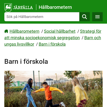
Gå direkt till sidans innehåll
Hållbarometern
Sök
Hållbarometern
/
Social hållbarhet
/
Strategi för
att minska socioekonomisk segregation
/
Barn och
ungas livsvillkor
/
Barn i förskola
Barn i förskola