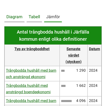
Diagram
Tabell
Jämför
Antal trångbodda hushåll i Järfälla
kommun enligt olika definitioner
Typ av trångboddhet
Senaste
Datum
värdet
(stycken)
Trångbodda hushåll med barn
1
290
2024
och ansträngd ekonomi
Trångbodda hushåll med
1
662
2024
ansträngd boendeekonomi
Trångbodda hushåll med barn
4
096
2024