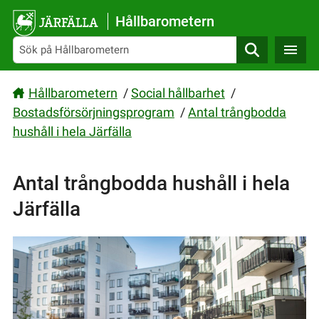
Gå direkt till sidans innehåll
Hållbarometern
Sök
Hållbarometern
/
Social hållbarhet
/
Bostadsförsörjningsprogram
/
Antal trångbodda
hushåll i hela Järfälla
Antal trångbodda hushåll i hela
Järfälla