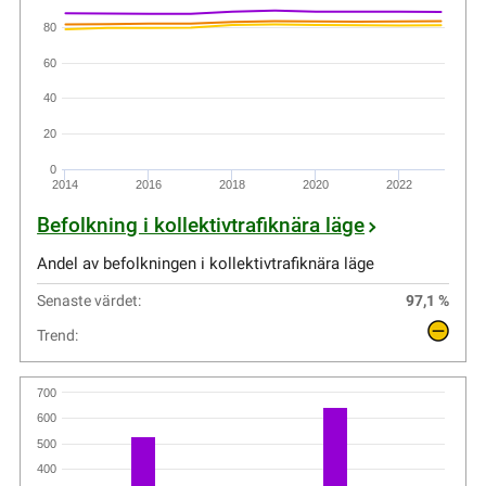
80
60
40
20
0
2014
2016
2018
2020
2022
Befolkning i kollektivtrafiknära läge
Andel av befolkningen i kollektivtrafiknära läge
Senaste värdet:
97,1 %
Trend:
700
600
500
400