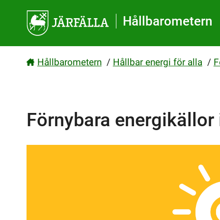
Gå direkt till sidans innehåll
Hållbarometern
Hållbarometern
/
Hållbar energi för alla
/
F
Förnybara energikällor 