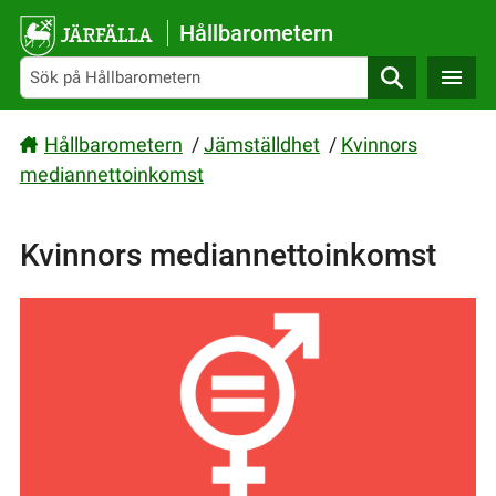
Gå direkt till sidans innehåll
Hållbarometern
Sök
Hållbarometern
/
Jämställdhet
/
Kvinnors
mediannettoinkomst
Kvinnors mediannettoinkomst