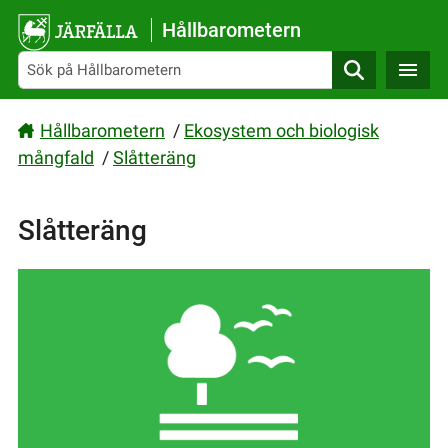
Gå direkt till sidans innehåll
Hållbarometern
Sök
Hållbarometern
/
Ekosystem och biologisk
mångfald
/
Slåtteräng
Slåtteräng