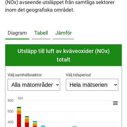
(NOx) avseende utsläppet från samtliga sektorer
inom det geografiska området.
Diagram
Tabell
Jämför
Utsläpp till luft av kväveoxider (NOx)
totalt
Välj samhällssektor
Välj tidsperiod
ton
800
600
400