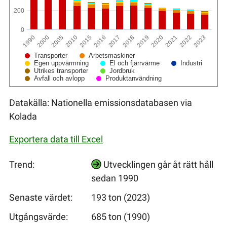
200
0
2017
2016
2015
2010
2005
2000
1990
2023
2022
2021
2020
2019
2018
Transporter
Arbetsmaskiner
Egen uppvärmning
El och fjärrvärme
Industri
Utrikes transporter
Jordbruk
Avfall och avlopp
Produktanvändning
Datakälla: Nationella emissionsdatabasen via
Kolada
Exportera data till Excel
Trend:
Utvecklingen går åt rätt håll
sedan 1990
Senaste värdet:
193 ton (2023)
Utgångsvärde:
685 ton (1990)