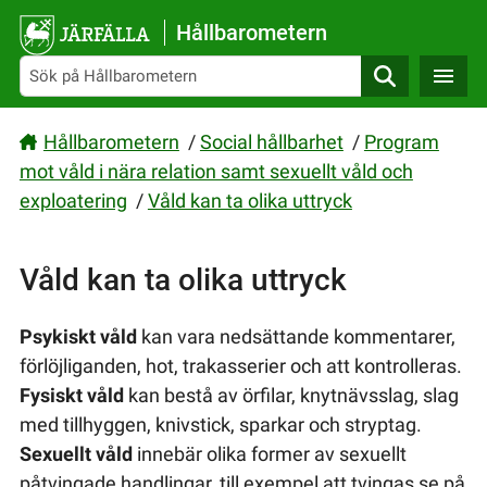
Gå direkt till sidans innehåll
Hållbarometern
Sök
Hållbarometern
/
Social hållbarhet
/
Program
mot våld i nära relation samt sexuellt våld och
exploatering
/
Våld kan ta olika uttryck
Våld kan ta olika uttryck
Psykiskt våld
kan vara nedsättande kommentarer,
förlöjliganden, hot, trakasserier och att kontrolleras.
Fysiskt våld
kan bestå av örfilar, knytnävsslag, slag
med tillhyggen, knivstick, sparkar och stryptag.
Sexuellt våld
innebär olika former av sexuellt
påtvingade handlingar, till exempel att tvingas se på