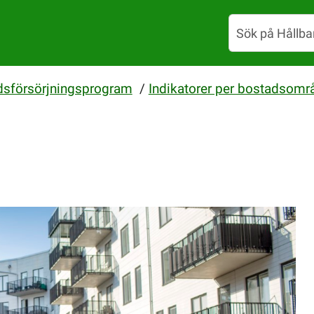
dsförsörjningsprogram
/
Indikatorer per bostadsomr