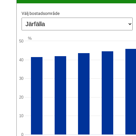
Välj bostadsområde
%
50
40
30
20
10
0