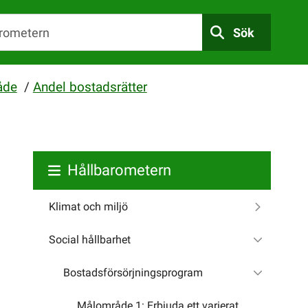
Sök
åde
/
Andel bostadsrätter
Hållbarometern
Klimat och miljö
Social hållbarhet
Bostadsförsörjningsprogram
Målområde 1: Erbjuda ett varierat