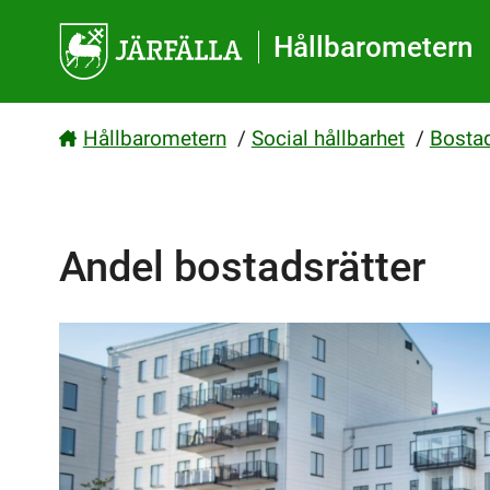
Gå direkt till sidans innehåll
Hållbarometern
Hållbarometern
/
Social hållbarhet
/
Bosta
Andel bostadsrätter