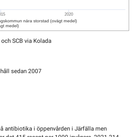
015
2020
ngskommun nära storstad (ovägt medel)
gt medel)
r och SCB via Kolada
t håll sedan 2007
å antibiotika i öppenvården i Järfälla men