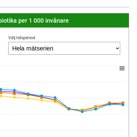
biotika per 1 000 invånare
Välj tidsperiod