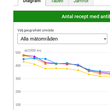
Diagram
Tabell
Jämför
Antal recept med anti
Välj geografiskt område
st/1000 inv.
500
400
300
200
100