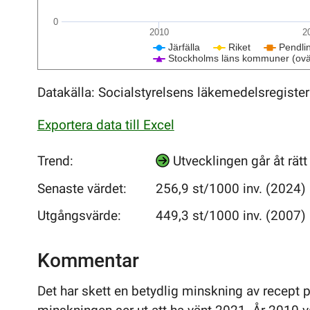
0
2010
2
Järfälla
Riket
Pendli
Stockholms läns kommuner (ovä
Datakälla: Socialstyrelsens läkemedelsregiste
Exportera data till Excel
Trend:
Utvecklingen går åt rät
Senaste värdet:
256,9 st/1000 inv. (2024)
Utgångsvärde:
449,3 st/1000 inv. (2007)
Kommentar
Det har skett en betydlig minskning av recept p