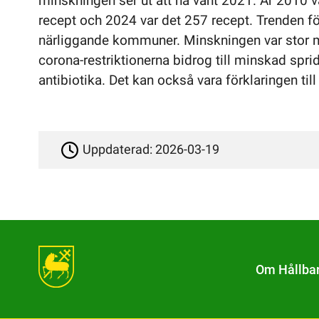
minskningen ser ut att ha vänt 2021. År 2010 
recept och 2024 var det 257 recept. Trenden föl
närliggande kommuner. Minskningen var stor me
corona-restriktionerna bidrog till minskad spr
antibiotika. Det kan också vara förklaringen till
Uppdaterad:
2026-03-19
Om Hållba