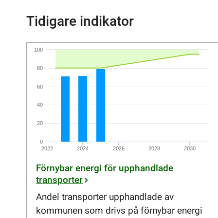
Tidigare indikator
100
80
60
40
20
0
2022
2024
2026
2028
2030
Förnybar energi för upphandlade
transporter
Andel transporter upphandlade av
kommunen som drivs på förnybar energi