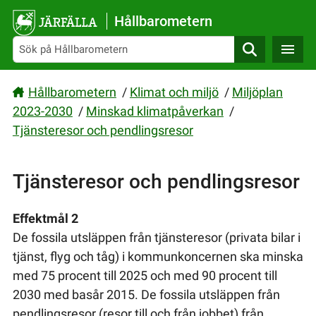
Gå direkt till sidans innehåll
Hållbarometern
Sök
Hållbarometern
/
Klimat och miljö
/
Miljöplan
2023-2030
/
Minskad klimatpåverkan
/
Tjänsteresor och pendlingsresor
Tjänsteresor och pendlingsresor
Effektmål 2
De fossila utsläppen från tjänsteresor (privata bilar i
tjänst, flyg och tåg) i kommunkoncernen ska minska
med 75 procent till 2025 och med 90 procent till
2030 med basår 2015. De fossila utsläppen från
pendlingsresor (resor till och från jobbet) från