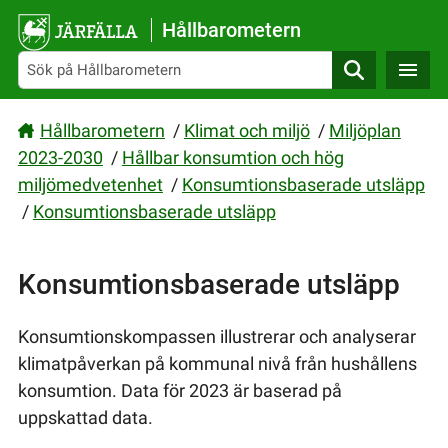
Gå direkt till sidans innehåll
Hållbarometern
Sök
Hållbarometern
/
Klimat och miljö
/
Miljöplan
2023-2030
/
Hållbar konsumtion och hög
miljömedvetenhet
/
Konsumtionsbaserade utsläpp
/
Konsumtionsbaserade utsläpp
Konsumtionsbaserade utsläpp
Konsumtionskompassen illustrerar och analyserar
klimatpåverkan på kommunal nivå från hushållens
konsumtion. Data för 2023 är baserad på
uppskattad data.