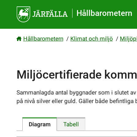
Gå direkt till sidans innehåll
Hållbarometern
Hållbarometern
/
Klimat och miljö
/
Miljöp
Miljöcertifierade komm
Sammanlagda antal byggnader som i slutet av å
på nivå silver eller guld. Gäller både befintli
Diagram
Tabell