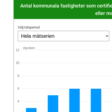
Antal kommunala fastigheter som certifier
eller m
Välj tidsperiod
stycken
12
10
8
6
4