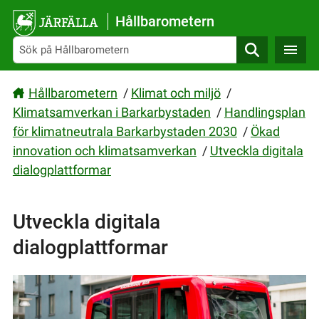
Gå direkt till sidans innehåll
Hållbarometern
Sök
Hållbarometern
/
Klimat och miljö
/
Klimatsamverkan i Barkarbystaden
/
Handlingsplan
för klimatneutrala Barkarbystaden 2030
/
Ökad
innovation och klimatsamverkan
/
Utveckla digitala
dialogplattformar
Utveckla digitala
dialogplattformar